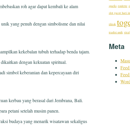
embebaskan roh agar dapat kembali ke alam
sparks
roulette
s
slot gacor hari in
tog
si unik yang penuh dengan simbolisme dan nilai
tiktok
tradisi unik
viral
Meta
ampilkan kekebalan tubuh terhadap benda tajam.
Mas
g dikaitkan dengan kekuatan spiritual.
Feed 
adi simbol keberanian dan kepercayaan diri
Feed
Word
uan kerbau yang berasal dari Jembrana, Bali.
para petani setelah musim panen.
aksi budaya yang menarik wisatawan sekaligus