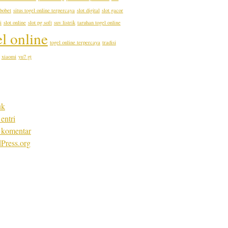
bobet
situs togel online terpercaya
slot digital
slot gacor
i
slot online
slot pg soft
suv listrik
taruhan togel online
el online
togel online terpercaya
tradisi
xiaomi
yu7 gt
uk
entri
 komentar
Press.org