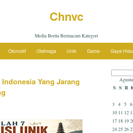
Chnvc
Media Berita Bermacam Kategori
Otomotif
Olahraga
Unik
Game
Gaya Hid
Cari
untuk:
Di Indonesia Yang Jarang
Agustu
S
S
R
ng
3
4
5
6
10
11
12
1
17
18
19
2
24
25
26
2