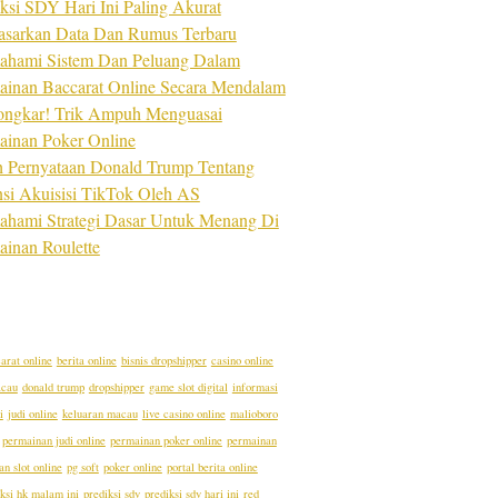
ksi SDY Hari Ini Paling Akurat
asarkan Data Dan Rumus Terbaru
hami Sistem Dan Peluang Dalam
ainan Baccarat Online Secara Mendalam
ongkar! Trik Ampuh Menguasai
ainan Poker Online
ah Pernyataan Donald Trump Tentang
nsi Akuisisi TikTok Oleh AS
hami Strategi Dasar Untuk Menang Di
ainan Roulette
arat online
berita online
bisnis dropshipper
casino online
acau
donald trump
dropshipper
game slot digital
informasi
i
judi online
keluaran macau
live casino online
malioboro
permainan judi online
permainan poker online
permainan
n slot online
pg soft
poker online
portal berita online
ksi hk malam ini
prediksi sdy
prediksi sdy hari ini
red