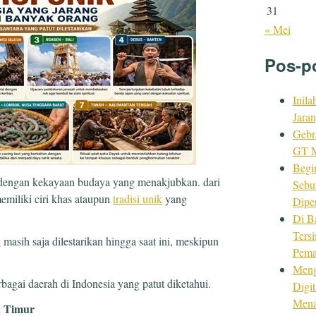
31
« Mei
Pos-p
Inila
Jara
Gebr
GT M
Begi
 dengan kekayaan budaya yang menakjubkan. dari
Sebu
emiliki ciri khas ataupun
tradisi unik
yang
Dipe
Di B
Ters
 masih saja dilestarikan hingga saat ini, meskipun
Pema
Meng
erbagai daerah di Indonesia yang patut diketahui.
Digi
Mena
a Timur