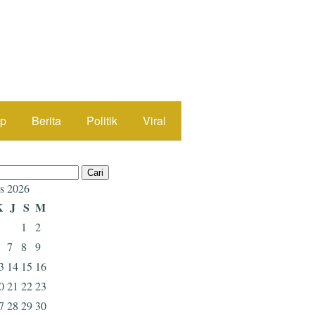
up
Berita
Politik
Viral
s 2026
K
J
S
M
1
2
7
8
9
3
14
15
16
0
21
22
23
7
28
29
30