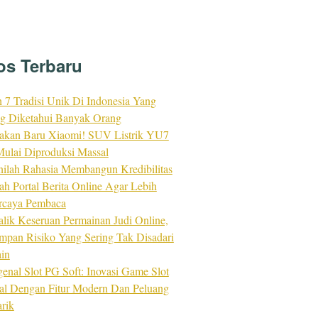
os Terbaru
h 7 Tradisi Unik Di Indonesia Yang
ng Diketahui Banyak Orang
akan Baru Xiaomi! SUV Listrik YU7
ulai Diproduksi Massal
nilah Rahasia Membangun Kredibilitas
ah Portal Berita Online Agar Lebih
rcaya Pembaca
alik Keseruan Permainan Judi Online,
impan Risiko Yang Sering Tak Disadari
in
enal Slot PG Soft: Inovasi Game Slot
tal Dengan Fitur Modern Dan Peluang
rik