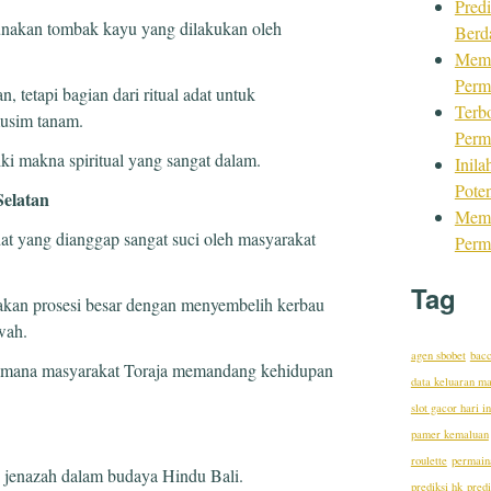
Predi
unakan tombak kayu yang dilakukan oleh
Berd
Mema
Perm
, tetapi bagian dari ritual adat untuk
Terb
usim tanam.
Perm
ki makna spiritual yang sangat dalam.
Inil
Pote
Selatan
Mema
t yang dianggap sangat suci oleh masyarakat
Perm
Tag
dakan prosesi besar dengan menyembelih kerbau
wah.
agen sbobet
bacc
aimana masyarakat Toraja memandang kehidupan
data keluaran m
slot gacor hari in
pamer kemaluan
roulette
permaina
jenazah dalam budaya Hindu Bali.
prediksi hk
predi