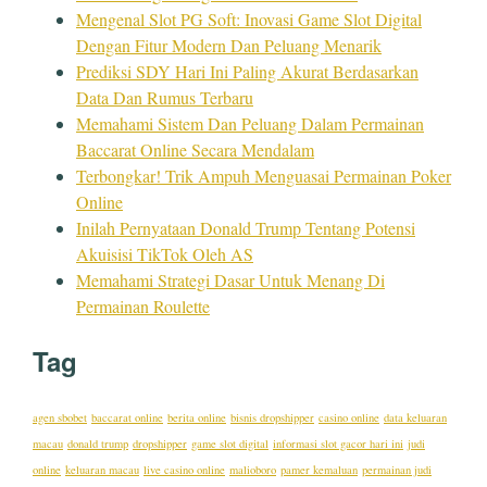
Mengenal Slot PG Soft: Inovasi Game Slot Digital
Dengan Fitur Modern Dan Peluang Menarik
Prediksi SDY Hari Ini Paling Akurat Berdasarkan
Data Dan Rumus Terbaru
Memahami Sistem Dan Peluang Dalam Permainan
Baccarat Online Secara Mendalam
Terbongkar! Trik Ampuh Menguasai Permainan Poker
Online
Inilah Pernyataan Donald Trump Tentang Potensi
Akuisisi TikTok Oleh AS
Memahami Strategi Dasar Untuk Menang Di
Permainan Roulette
Tag
agen sbobet
baccarat online
berita online
bisnis dropshipper
casino online
data keluaran
macau
donald trump
dropshipper
game slot digital
informasi slot gacor hari ini
judi
online
keluaran macau
live casino online
malioboro
pamer kemaluan
permainan judi