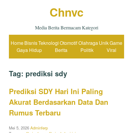
Chnvc
Media Berita Bermacam Kategori
Home
Bisnis
Teknologi
Otomotif
Olahraga
Unik
Game
Gaya Hidup
Berita
Politik
Viral
Tag:
prediksi sdy
Prediksi SDY Hari Ini Paling
Akurat Berdasarkan Data Dan
Rumus Terbaru
Mei 5, 2026
Adminferp