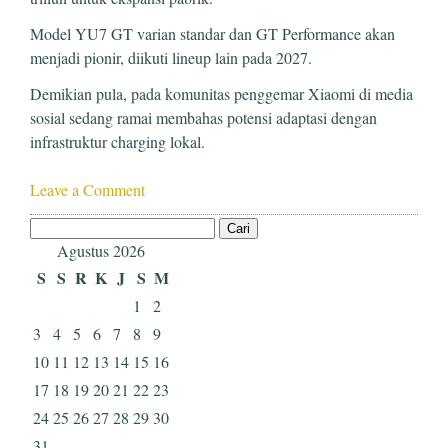
Model YU7 GT varian standar dan GT Performance akan
menjadi pionir, diikuti lineup lain pada 2027.
Demikian pula, pada komunitas penggemar Xiaomi di media
sosial sedang ramai membahas potensi adaptasi dengan
infrastruktur charging lokal.
Leave a Comment
Cari
untuk:
Agustus 2026
S
S
R
K
J
S
M
1
2
3
4
5
6
7
8
9
10
11
12
13
14
15
16
17
18
19
20
21
22
23
24
25
26
27
28
29
30
31