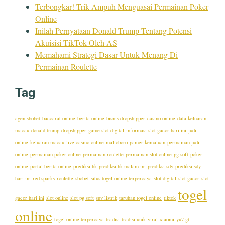
Terbongkar! Trik Ampuh Menguasai Permainan Poker
Online
Inilah Pernyataan Donald Trump Tentang Potensi
Akuisisi TikTok Oleh AS
Memahami Strategi Dasar Untuk Menang Di
Permainan Roulette
Tag
agen sbobet
baccarat online
berita online
bisnis dropshipper
casino online
data keluaran
macau
donald trump
dropshipper
game slot digital
informasi slot gacor hari ini
judi
online
keluaran macau
live casino online
malioboro
pamer kemaluan
permainan judi
online
permainan poker online
permainan roulette
permainan slot online
pg soft
poker
online
portal berita online
prediksi hk
prediksi hk malam ini
prediksi sdy
prediksi sdy
hari ini
red sparks
roulette
sbobet
situs togel online terpercaya
slot digital
slot gacor
slot
togel
gacor hari ini
slot online
slot pg soft
suv listrik
taruhan togel online
tiktok
online
togel online terpercaya
tradisi
tradisi unik
viral
xiaomi
yu7 gt