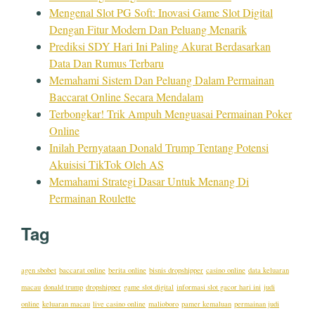
Mengenal Slot PG Soft: Inovasi Game Slot Digital
Dengan Fitur Modern Dan Peluang Menarik
Prediksi SDY Hari Ini Paling Akurat Berdasarkan
Data Dan Rumus Terbaru
Memahami Sistem Dan Peluang Dalam Permainan
Baccarat Online Secara Mendalam
Terbongkar! Trik Ampuh Menguasai Permainan Poker
Online
Inilah Pernyataan Donald Trump Tentang Potensi
Akuisisi TikTok Oleh AS
Memahami Strategi Dasar Untuk Menang Di
Permainan Roulette
Tag
agen sbobet
baccarat online
berita online
bisnis dropshipper
casino online
data keluaran
macau
donald trump
dropshipper
game slot digital
informasi slot gacor hari ini
judi
online
keluaran macau
live casino online
malioboro
pamer kemaluan
permainan judi