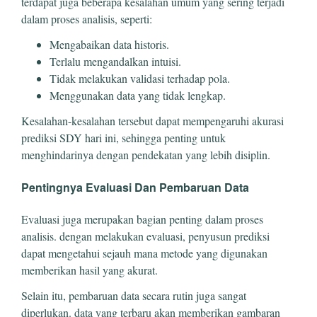
terdapat juga beberapa kesalahan umum yang sering terjadi
dalam proses analisis, seperti:
Mengabaikan data historis.
Terlalu mengandalkan intuisi.
Tidak melakukan validasi terhadap pola.
Menggunakan data yang tidak lengkap.
Kesalahan-kesalahan tersebut dapat mempengaruhi akurasi
prediksi SDY hari ini, sehingga penting untuk
menghindarinya dengan pendekatan yang lebih disiplin.
Pentingnya Evaluasi Dan Pembaruan Data
Evaluasi juga merupakan bagian penting dalam proses
analisis. dengan melakukan evaluasi, penyusun prediksi
dapat mengetahui sejauh mana metode yang digunakan
memberikan hasil yang akurat.
Selain itu, pembaruan data secara rutin juga sangat
diperlukan. data yang terbaru akan memberikan gambaran