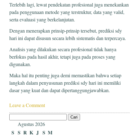
Terlebih lagi, lewat pendekatan profesional juga menekankan
pada penggunaan metode yang terstruktur, data yang valid,
serta evaluasi yang berkelanjutan.
Dengan menerapkan prinsip-prinsip tersebut, prediksi sdy
hari ini dapat disusun secara lebih sistematis dan terpercaya.
Analisis yang dilakukan secara profesional tidak hanya
berfokus pada hasil akhir, tetapi juga pada proses yang
digunakan.
Maka hal itu penting juga demi memastikan bahwa setiap
langkah dalam penyusunan prediksi sdy hari ini memiliki
dasar yang kuat dan dapat dipertanggungjawabkan.
Leave a Comment
Cari
untuk:
Agustus 2026
S
S
R
K
J
S
M