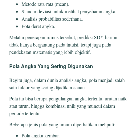
Metode rata-rata (mean).
Standar deviasi untuk melihat penyebaran angka.
Analisis probabilitas sederhana.
Pola deret angka.
Melalui penerapan rumus tersebut, prediksi SDY hari ini
tidak hanya bergantung pada intuisi, tetapi juga pada
pendekatan matematis yang lebih objektif.
Pola Angka Yang Sering Digunakan
Begitu juga, dalam dunia analisis angka, pola menjadi salah
satu faktor yang sering dijadikan acuan.
Pola itu bisa berupa pengulangan angka tertentu, urutan naik
atau turun, hingga kombinasi unik yang muncul dalam
periode tertentu.
Beberapa jenis pola yang umum diperhatikan meliputi:
Pola angka kembar.