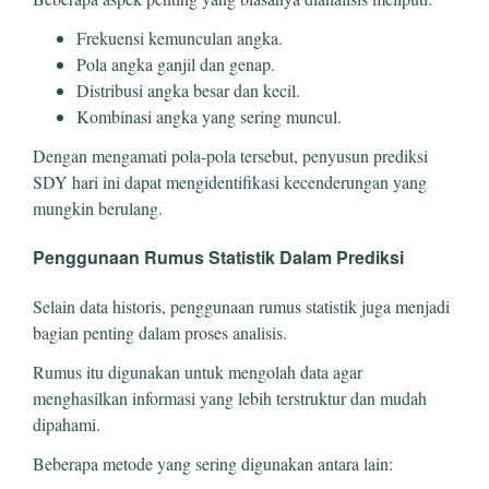
Frekuensi kemunculan angka.
Pola angka ganjil dan genap.
Distribusi angka besar dan kecil.
Kombinasi angka yang sering muncul.
Dengan mengamati pola-pola tersebut, penyusun prediksi
SDY hari ini dapat mengidentifikasi kecenderungan yang
mungkin berulang.
Penggunaan Rumus Statistik Dalam Prediksi
Selain data historis, penggunaan rumus statistik juga menjadi
bagian penting dalam proses analisis.
Rumus itu digunakan untuk mengolah data agar
menghasilkan informasi yang lebih terstruktur dan mudah
dipahami.
Beberapa metode yang sering digunakan antara lain: