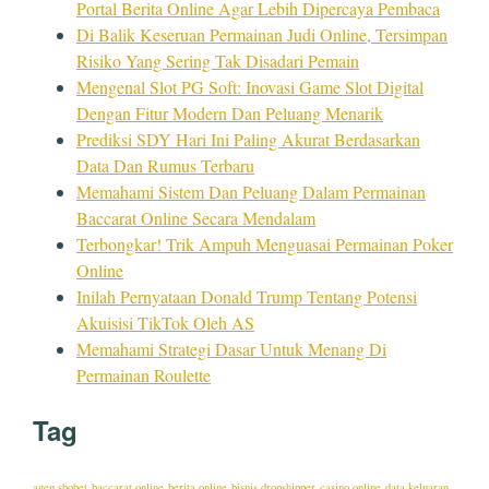
Portal Berita Online Agar Lebih Dipercaya Pembaca
Di Balik Keseruan Permainan Judi Online, Tersimpan
Risiko Yang Sering Tak Disadari Pemain
Mengenal Slot PG Soft: Inovasi Game Slot Digital
Dengan Fitur Modern Dan Peluang Menarik
Prediksi SDY Hari Ini Paling Akurat Berdasarkan
Data Dan Rumus Terbaru
Memahami Sistem Dan Peluang Dalam Permainan
Baccarat Online Secara Mendalam
Terbongkar! Trik Ampuh Menguasai Permainan Poker
Online
Inilah Pernyataan Donald Trump Tentang Potensi
Akuisisi TikTok Oleh AS
Memahami Strategi Dasar Untuk Menang Di
Permainan Roulette
Tag
agen sbobet
baccarat online
berita online
bisnis dropshipper
casino online
data keluaran