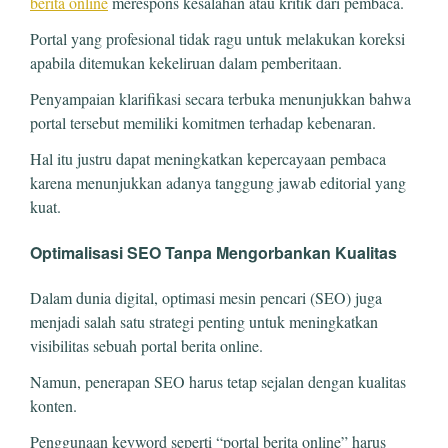
berita online
merespons kesalahan atau kritik dari pembaca.
Portal yang profesional tidak ragu untuk melakukan koreksi
apabila ditemukan kekeliruan dalam pemberitaan.
Penyampaian klarifikasi secara terbuka menunjukkan bahwa
portal tersebut memiliki komitmen terhadap kebenaran.
Hal itu justru dapat meningkatkan kepercayaan pembaca
karena menunjukkan adanya tanggung jawab editorial yang
kuat.
Optimalisasi SEO Tanpa Mengorbankan Kualitas
Dalam dunia digital, optimasi mesin pencari (SEO) juga
menjadi salah satu strategi penting untuk meningkatkan
visibilitas sebuah portal berita online.
Namun, penerapan SEO harus tetap sejalan dengan kualitas
konten.
Penggunaan keyword seperti “portal berita online” harus