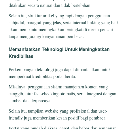
dilakukan secara natural dan tidak berlebihan.
Selain itu, struktur artikel yang rapi dengan penggunaan
subjudul, paragraf yang jelas, serta internal linking yang baik
akan membantu meningkatkan peringkat di mesin pencari
tanpa mengurangi kenyamanan pembaca.
Memanfaatkan Teknologi Untuk Meningkatkan
Kredibilitas
Perkembangan teknologi juga dapat dimanfaatkan untuk
memperkuat kredibilitas portal berita.
Misalnya, penggunaan sistem manajemen konten yang
canggih, fitur fact-checking otomatis, serta integrasi dengan
sumber data terpercaya.
Selain itu, tampilan website yang profesional dan user-
friendly juga memberikan kesan positif bagi pembaca.
Portal yang mudah diakses, cepat, dan bebas dari gangguan