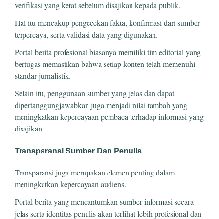
verifikasi yang ketat sebelum disajikan kepada publik.
Hal itu mencakup pengecekan fakta, konfirmasi dari sumber
terpercaya, serta validasi data yang digunakan.
Portal berita profesional biasanya memiliki tim editorial yang
bertugas memastikan bahwa setiap konten telah memenuhi
standar jurnalistik.
Selain itu, penggunaan sumber yang jelas dan dapat
dipertanggungjawabkan juga menjadi nilai tambah yang
meningkatkan kepercayaan pembaca terhadap informasi yang
disajikan.
Transparansi Sumber Dan Penulis
Transparansi juga merupakan elemen penting dalam
meningkatkan kepercayaan audiens.
Portal berita yang mencantumkan sumber informasi secara
jelas serta identitas penulis akan terlihat lebih profesional dan