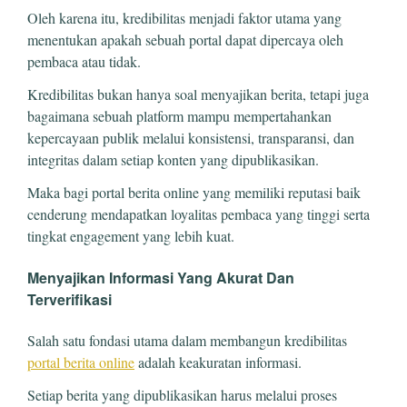
Oleh karena itu, kredibilitas menjadi faktor utama yang
menentukan apakah sebuah portal dapat dipercaya oleh
pembaca atau tidak.
Kredibilitas bukan hanya soal menyajikan berita, tetapi juga
bagaimana sebuah platform mampu mempertahankan
kepercayaan publik melalui konsistensi, transparansi, dan
integritas dalam setiap konten yang dipublikasikan.
Maka bagi portal berita online yang memiliki reputasi baik
cenderung mendapatkan loyalitas pembaca yang tinggi serta
tingkat engagement yang lebih kuat.
Menyajikan Informasi Yang Akurat Dan
Terverifikasi
Salah satu fondasi utama dalam membangun kredibilitas
portal berita online
adalah keakuratan informasi.
Setiap berita yang dipublikasikan harus melalui proses