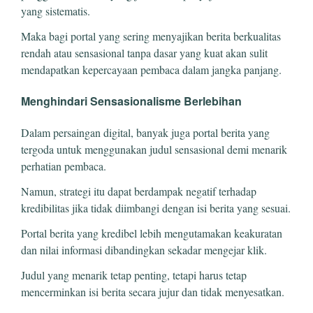
yang sistematis.
Maka bagi portal yang sering menyajikan berita berkualitas
rendah atau sensasional tanpa dasar yang kuat akan sulit
mendapatkan kepercayaan pembaca dalam jangka panjang.
Menghindari Sensasionalisme Berlebihan
Dalam persaingan digital, banyak juga portal berita yang
tergoda untuk menggunakan judul sensasional demi menarik
perhatian pembaca.
Namun, strategi itu dapat berdampak negatif terhadap
kredibilitas jika tidak diimbangi dengan isi berita yang sesuai.
Portal berita yang kredibel lebih mengutamakan keakuratan
dan nilai informasi dibandingkan sekadar mengejar klik.
Judul yang menarik tetap penting, tetapi harus tetap
mencerminkan isi berita secara jujur dan tidak menyesatkan.