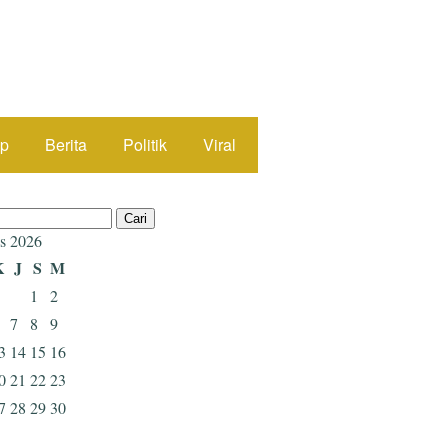
up
Berita
Politik
Viral
s 2026
K
J
S
M
1
2
7
8
9
3
14
15
16
0
21
22
23
7
28
29
30