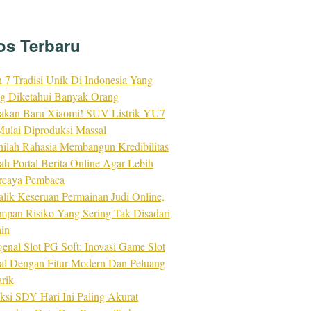
os Terbaru
h 7 Tradisi Unik Di Indonesia Yang
ng Diketahui Banyak Orang
akan Baru Xiaomi! SUV Listrik YU7
ulai Diproduksi Massal
nilah Rahasia Membangun Kredibilitas
ah Portal Berita Online Agar Lebih
rcaya Pembaca
alik Keseruan Permainan Judi Online,
impan Risiko Yang Sering Tak Disadari
in
enal Slot PG Soft: Inovasi Game Slot
tal Dengan Fitur Modern Dan Peluang
rik
ksi SDY Hari Ini Paling Akurat