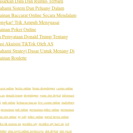
asarkan Data Dan Rumus Terbaru
hami Sistem Dan Peluang Dalam
ainan Baccarat Online Secara Mendalam
ongkar! Trik Ampuh Menguasai
ainan Poker Online
ah Pernyataan Donald Trump Tentang
nsi Akuisisi TikTok Oleh AS
hami Strategi Dasar Untuk Menang Di
ainan Roulette
arat online
berita online
bisnis dropshipper
casino online
acau
donald trump
dropshipper
game slot digital
informasi
i
judi online
keluaran macau
live casino online
malioboro
permainan judi online
permainan poker online
permainan
n slot online
pg soft
poker online
portal berita online
ksi hk malam ini
prediksi sdy
prediksi sdy hari ini
red
bobet
situs togel online terpercaya
slot digital
slot gacor