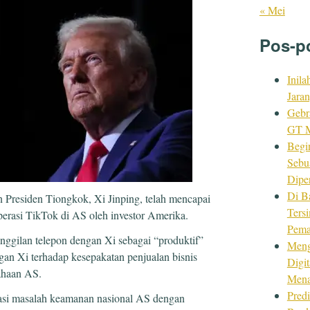
« Mei
Pos-p
Inila
Jara
Gebr
GT M
Begi
Sebu
Dipe
Di B
Presiden Tiongkok, Xi Jinping, telah mencapai
Ters
perasi TikTok di AS oleh investor Amerika.
Pema
gilan telepon dengan Xi sebagai “produktif”
Meng
gan Xi terhadap kesepakatan penjualan bisnis
Digi
ahaan AS.
Mena
Predi
tasi masalah keamanan nasional AS dengan