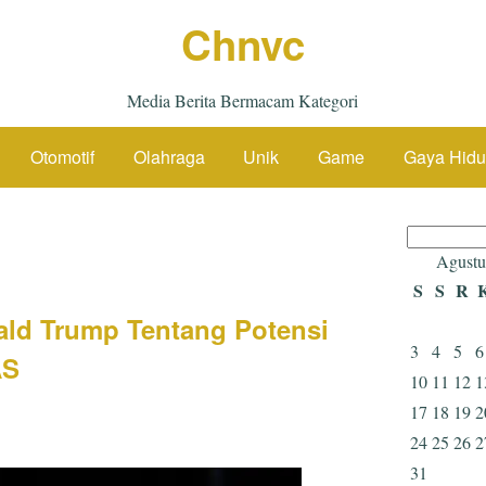
Chnvc
Media Berita Bermacam Kategori
Otomotif
Olahraga
Unik
Game
Gaya Hid
Cari
untuk:
Agustu
S
S
R
ald Trump Tentang Potensi
3
4
5
6
AS
10
11
12
1
17
18
19
2
24
25
26
2
31