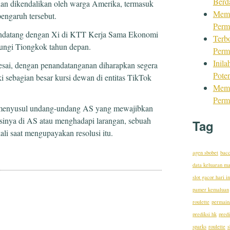
Berd
dan dikendalikan oleh warga Amerika, termasuk
Mema
pengaruh tersebut.
Perm
ndatang dengan Xi di KTT Kerja Sama Ekonomi
Terb
jungi Tiongkok tahun depan.
Perm
Inil
lesai, dengan penandatanganan diharapkan segera
Pote
sebagian besar kursi dewan di entitas TikTok
Mema
Perm
 menyusul undang-undang AS yang mewajibkan
sinya di AS atau menghadapi larangan, sebuah
Tag
li saat mengupayakan resolusi itu.
agen sbobet
bacc
data keluaran m
slot gacor hari in
pamer kemaluan
roulette
permaina
prediksi hk
predi
sparks
roulette
s