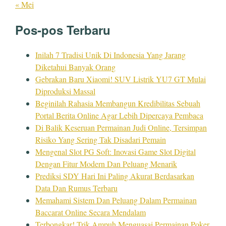
« Mei
Pos-pos Terbaru
Inilah 7 Tradisi Unik Di Indonesia Yang Jarang
Diketahui Banyak Orang
Gebrakan Baru Xiaomi! SUV Listrik YU7 GT Mulai
Diproduksi Massal
Beginilah Rahasia Membangun Kredibilitas Sebuah
Portal Berita Online Agar Lebih Dipercaya Pembaca
Di Balik Keseruan Permainan Judi Online, Tersimpan
Risiko Yang Sering Tak Disadari Pemain
Mengenal Slot PG Soft: Inovasi Game Slot Digital
Dengan Fitur Modern Dan Peluang Menarik
Prediksi SDY Hari Ini Paling Akurat Berdasarkan
Data Dan Rumus Terbaru
Memahami Sistem Dan Peluang Dalam Permainan
Baccarat Online Secara Mendalam
Terbongkar! Trik Ampuh Menguasai Permainan Poker