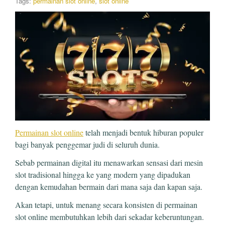
Tags:
permainan slot online
,
slot online
Permainan slot online
telah menjadi bentuk hiburan populer
bagi banyak penggemar judi di seluruh dunia.
Sebab permainan digital itu menawarkan sensasi dari mesin
slot tradisional hingga ke yang modern yang dipadukan
dengan kemudahan bermain dari mana saja dan kapan saja.
Akan tetapi, untuk menang secara konsisten di permainan
slot online membutuhkan lebih dari sekadar keberuntungan.