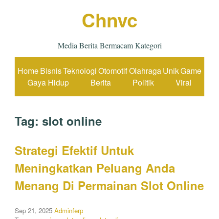
Chnvc
Media Berita Bermacam Kategori
Home
Bisnis
Teknologi
Otomotif
Olahraga
Unik
Game
Gaya Hidup
Berita
Politik
Viral
Tag:
slot online
Strategi Efektif Untuk
Meningkatkan Peluang Anda
Menang Di Permainan Slot Online
Sep 21, 2025
Adminferp