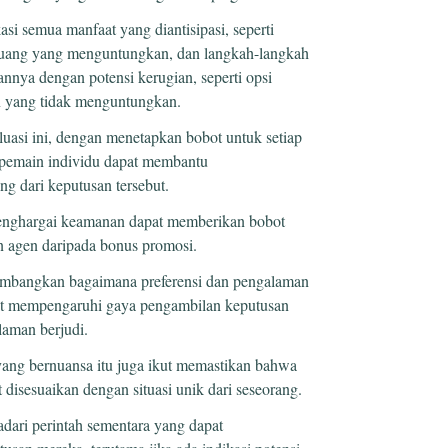
si semua manfaat yang diantisipasi, seperti
eluang yang menguntungkan, dan langkah-langkah
nya dengan potensi kerugian, seperti opsi
an yang tidak menguntungkan.
asi ini, dengan menetapkan bobot untuk setiap
 pemain individu dapat membantu
ng dari keputusan tersebut.
menghargai keamanan dapat memberikan bobot
n agen daripada bonus promosi.
timbangkan bagaimana preferensi dan pengalaman
dapat mempengaruhi gaya pengambilan keputusan
aman berjudi.
ng bernuansa itu juga ikut memastikan bahwa
disesuaikan dengan situasi unik dari seseorang.
adari perintah sementara yang dapat