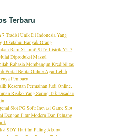
os Terbaru
h 7 Tradisi Unik Di Indonesia Yang
ng Diketahui Banyak Orang
akan Baru Xiaomi! SUV Listrik YU7
ulai Diproduksi Massal
nilah Rahasia Membangun Kredibilitas
ah Portal Berita Online Agar Lebih
rcaya Pembaca
alik Keseruan Permainan Judi Online,
impan Risiko Yang Sering Tak Disadari
in
enal Slot PG Soft: Inovasi Game Slot
tal Dengan Fitur Modern Dan Peluang
rik
ksi SDY Hari Ini Paling Akurat