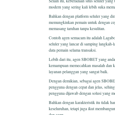
Selain itu, keberadaan situs seluler yang 
modern yang sering kali lebih suka mema
Bahkan dengan platform seluler yang di
memungkinkan pemain untuk dengan ce
memasang taruhan tanpa kesulitan.
Contoh agen semacam itu adalah Lagab
seluler yang lancar di samping langkah
data pemain selama transaksi.
Lebih dari itu, agen SBOBET yang andal 
kemampuan memecahkan masalah dan kom
layanan pelanggan yang sangat baik.
Dengan demikian, sebagai agen SBOBET
pengguna dengan cepat dan jelas, sehi
pengguna dijawab dengan solusi yang 
Bahkan dengan karakteristik itu tidak 
keseluruhan, tetapi juga ikut membangu
dan agen.