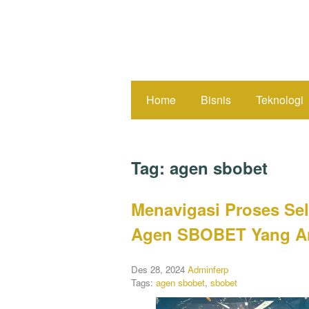
Home
Bisnis
Teknologi
Tag:
agen sbobet
Menavigasi Proses Se
Agen SBOBET Yang A
Des 28, 2024
Adminferp
Tags:
agen sbobet
,
sbobet