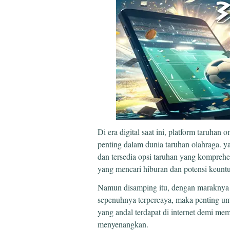
Di era digital saat ini, platform taruhan o
penting dalam dunia taruhan olahraga. 
dan tersedia opsi taruhan yang kompre
yang mencari hiburan dan potensi keuntu
Namun disamping itu, dengan marakny
sepenuhnya terpercaya, maka penting u
yang andal terdapat di internet demi m
menyenangkan.