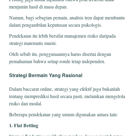
menjamin hasil di masa depan.
Namun, bagi sebagian pemain, analisis tren dapat membantu
dalam pengambilan keputusan secara psikologis.
Pendekatan itu lebih bersifat manajemen risiko daripada
strategi matematis murni.
Oleh sebab itu, penggunaannya harus disertai dengan
pemahaman bahwa setiap ronde tetap independen.
Strategi Bermain Yang Rasional
Dalam baccarat online, strategi yang efektif juga bukanlah
tentang memprediksi hasil secara pasti, melainkan mengelola
risiko dan modal.
Beberapa pendekatan yang umum digunakan antara lain:
1. Flat Betting