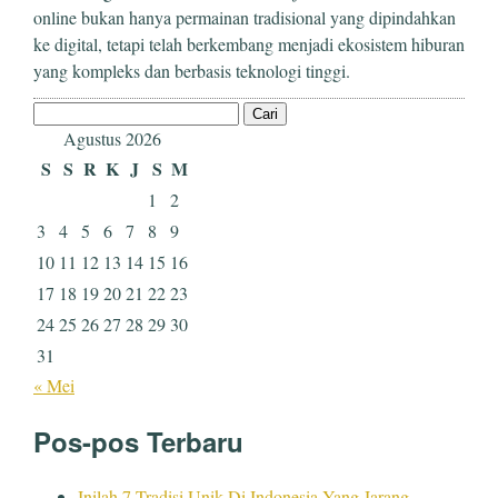
online bukan hanya permainan tradisional yang dipindahkan
ke digital, tetapi telah berkembang menjadi ekosistem hiburan
yang kompleks dan berbasis teknologi tinggi.
Cari
untuk:
Agustus 2026
S
S
R
K
J
S
M
1
2
3
4
5
6
7
8
9
10
11
12
13
14
15
16
17
18
19
20
21
22
23
24
25
26
27
28
29
30
31
« Mei
Pos-pos Terbaru
Inilah 7 Tradisi Unik Di Indonesia Yang Jarang