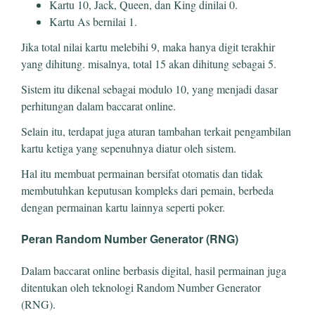
Kartu 10, Jack, Queen, dan King dinilai 0.
Kartu As bernilai 1.
Jika total nilai kartu melebihi 9, maka hanya digit terakhir
yang dihitung. misalnya, total 15 akan dihitung sebagai 5.
Sistem itu dikenal sebagai modulo 10, yang menjadi dasar
perhitungan dalam baccarat online.
Selain itu, terdapat juga aturan tambahan terkait pengambilan
kartu ketiga yang sepenuhnya diatur oleh sistem.
Hal itu membuat permainan bersifat otomatis dan tidak
membutuhkan keputusan kompleks dari pemain, berbeda
dengan permainan kartu lainnya seperti poker.
Peran Random Number Generator (RNG)
Dalam baccarat online berbasis digital, hasil permainan juga
ditentukan oleh teknologi Random Number Generator
(RNG).