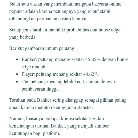
Salah satu alasan yang membuat mengapa baccarat online
populer adalah karena peluangnya yang relatif stabil
dibandingkan permainan casino lainnya.
Setiap jenis taruhan memiliki probabilitas dan house edge
yang berbeda.
Berikut gambaran umum peluang:
Banker: peluang menang sekitar 45.85% dengan house
edge rendah.
Player: peluang menang sekitar 44.62%.
Tie: peluang menang lebih kecil, namun dengan
pembayaran tinggi.
Taruhan pada Banker sering dianggap sebagai pilihan paling
aman karena memiliki keunggulan statistik.
Namun, biasanya terdapat komisi sekitar 5% dari
kemenangan taruhan Banker, yang menjadi sumber
keuntungan bagi platform.