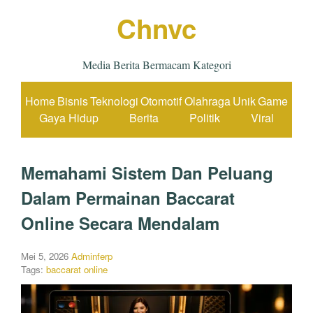
Chnvc
Media Berita Bermacam Kategori
Home
Bisnis
Teknologi
Otomotif
Olahraga
Unik
Game
Gaya Hidup
Berita
Politik
Viral
Memahami Sistem Dan Peluang
Dalam Permainan Baccarat
Online Secara Mendalam
Mei 5, 2026
Adminferp
Tags:
baccarat online