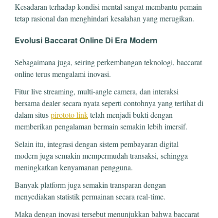
Kesadaran terhadap kondisi mental sangat membantu pemain
tetap rasional dan menghindari kesalahan yang merugikan.
Evolusi Baccarat Online Di Era Modern
Sebagaimana juga, seiring perkembangan teknologi, baccarat
online terus mengalami inovasi.
Fitur live streaming, multi-angle camera, dan interaksi
bersama dealer secara nyata seperti contohnya yang terlihat di
dalam situs
pirototo link
telah menjadi bukti dengan
memberikan pengalaman bermain semakin lebih imersif.
Selain itu, integrasi dengan sistem pembayaran digital
modern juga semakin mempermudah transaksi, sehingga
meningkatkan kenyamanan pengguna.
Banyak platform juga semakin transparan dengan
menyediakan statistik permainan secara real-time.
Maka dengan inovasi tersebut menunjukkan bahwa baccarat