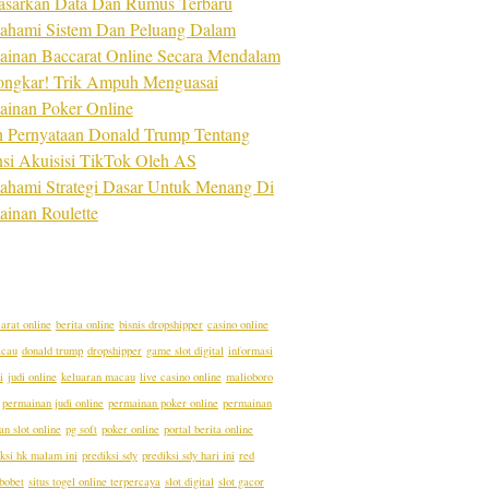
asarkan Data Dan Rumus Terbaru
hami Sistem Dan Peluang Dalam
ainan Baccarat Online Secara Mendalam
ongkar! Trik Ampuh Menguasai
ainan Poker Online
ah Pernyataan Donald Trump Tentang
nsi Akuisisi TikTok Oleh AS
hami Strategi Dasar Untuk Menang Di
ainan Roulette
arat online
berita online
bisnis dropshipper
casino online
acau
donald trump
dropshipper
game slot digital
informasi
i
judi online
keluaran macau
live casino online
malioboro
permainan judi online
permainan poker online
permainan
n slot online
pg soft
poker online
portal berita online
ksi hk malam ini
prediksi sdy
prediksi sdy hari ini
red
bobet
situs togel online terpercaya
slot digital
slot gacor