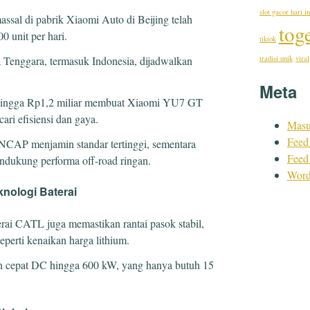
slot gacor hari in
assal di pabrik Xiaomi Auto di Beijing telah
tog
0 unit per hari.
tiktok
tradisi unik
viral
 Tenggara, termasuk Indonesia, dijadwalkan
Meta
a hingga Rp1,2 miliar membuat Xiaomi YU7 GT
ri efisiensi dan gaya.
Mas
Feed 
C-NCAP menjamin standar tertinggi, sementara
Feed
dukung performa off-road ringan.
Word
knologi Baterai
ai CATL juga memastikan rantai pasok stabil,
eperti kenaikan harga lithium.
an cepat DC hingga 600 kW, yang hanya butuh 15