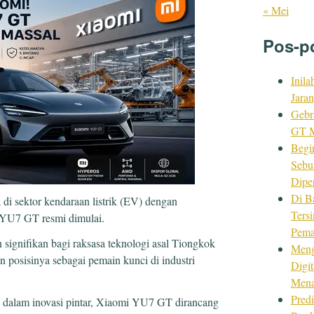
« Mei
Pos-p
Inila
Jara
Gebr
GT M
Begi
Sebu
Dipe
Di B
i sektor kendaraan listrik (EV) dengan
Ters
 YU7 GT resmi dimulai.
Pema
 signifikan bagi raksasa teknologi asal Tiongkok
Meng
 posisinya sebagai pemain kunci di industri
Digi
Mena
Predi
 dalam inovasi pintar, Xiaomi YU7 GT dirancang