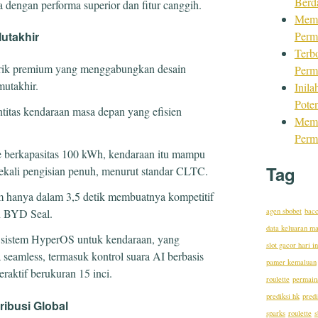
Berd
dengan performa superior dan fitur canggih.
Mema
Perm
Mutakhir
Terb
rik premium yang menggabungkan desain
Perm
mutakhir.
Inil
Pote
itas kendaraan masa depan yang efisien
Mema
Perm
ate berkapasitas 100 kWh, kendaraan itu mampu
Tag
kali pengisian penuh, menurut standar CLTC.
m hanya dalam 3,5 detik membuatnya kompetitif
agen sbobet
bacc
n BYD Seal.
data keluaran m
p sistem HyperOS untuk kendaraan, yang
slot gacor hari in
seamless, termasuk kontrol suara AI berbasis
pamer kemaluan
raktif berukuran 15 inci.
roulette
permaina
prediksi hk
predi
ribusi Global
sparks
roulette
s