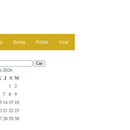
up
Berita
Politik
Viral
s 2026
K
J
S
M
1
2
7
8
9
3
14
15
16
0
21
22
23
7
28
29
30