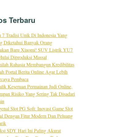
os Terbaru
h 7 Tradisi Unik Di Indonesia Yang
ng Diketahui Banyak Orang
akan Baru Xiaomi! SUV Listrik YU7
ulai Diproduksi Massal
nilah Rahasia Membangun Kredibilitas
ah Portal Berita Online Agar Lebih
rcaya Pembaca
alik Keseruan Permainan Judi Online,
impan Risiko Yang Sering Tak Disadari
in
enal Slot PG Soft: Inovasi Game Slot
tal Dengan Fitur Modern Dan Peluang
rik
ksi SDY Hari Ini Paling Akurat