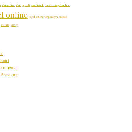
i
slot online
slot pg soft
suv listrik
taruhan togel online
el online
togel online terpercaya
tradisi
xiaomi
yu7 gt
uk
entri
 komentar
Press.org