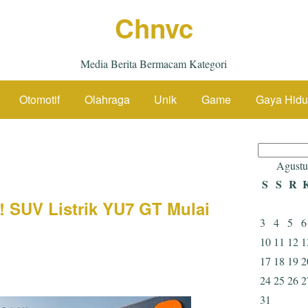
Chnvc
Media Berita Bermacam Kategori
Otomotif
Olahraga
Unik
Game
Gaya Hid
Cari
untuk:
Agustu
S
S
R
 SUV Listrik YU7 GT Mulai
3
4
5
6
10
11
12
1
17
18
19
2
24
25
26
2
31