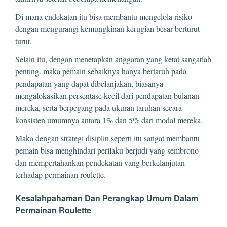
Di mana endekatan itu bisa membantu mengelola risiko
dengan mengurangi kemungkinan kerugian besar berturut-
turut.
Selain itu, dengan menetapkan anggaran yang ketat sangatlah
penting. maka pemain sebaiknya hanya bertaruh pada
pendapatan yang dapat dibelanjakan, biasanya
mengalokasikan persentase kecil dari pendapatan bulanan
mereka, serta berpegang pada ukuran taruhan secara
konsisten umumnya antara 1% dan 5% dari modal mereka.
Maka dengan strategi disiplin seperti itu sangat membantu
pemain bisa menghindari perilaku berjudi yang sembrono
dan mempertahankan pendekatan yang berkelanjutan
terhadap permainan roulette.
Kesalahpahaman Dan Perangkap Umum Dalam
Permainan Roulette