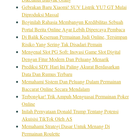
Gebrakan Baru Xiaomi! SUV Listrik YU7 GT Mulai
Diproduksi Massal
Beginilah Rahasia Membangun Kredibilitas Sebuah
Portal Berita Online Agar Lebih Dipercaya Pembaca
Di Balik Keseruan Permainan Judi Online, Tersimpan
Risiko Yang Sering Tak Disadari Pemain
Mengenal Slot PG Soft: Inovasi Game Slot Digital
Dengan Fitur Modern Dan Peluang Menarik
Prediksi SDY Hari Ini Paling Akurat Berdasarkan
Data Dan Rumus Terbaru
Memahami Sistem Dan Peluang Dalam Permainan
Baccarat Online Secara Mendalam
Terbongkar! Trik Ampuh Menguasai Permainan Poker
Online
Inilah Pernyataan Donald Trump Tentang Potensi
Akuisisi TikTok Oleh AS
Memahami Strategi Dasar Untuk Menang Di
Permainan Roulette