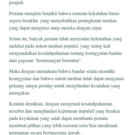
penjudi.
Pemain mungkin berpikir bahwa rentetan kekalahan harus
segera berakhir, yang menyebabkan peningkatan taruhan
yang dapat menguras uang mereka dengan cepat.
Selain itu, banyak pemain tidak menyadari kelemahan yang
melekat pada sistem taruhan populer, yang sering kali
mengandalkan kesalahpahaman tentang keunggulan bandar
atau gagasan “kemenangan beruntun”.
Maka dengan memahami bahwa bandar selalu memiliki
keunggulan dan bahwa sistem taruhan tidak dapat mengatasi
peluang sangat penting untuk menghindari kesalahan yang
merugikan.
Kendati demikian, dengan mengenali kesalahpahaman
tersebut dan menghindari keputusan impulsif yang berakar
pada keyakinan yang salah dapat membantu pemain
membuat pilihan yang lebih rasional serta bisa menikmati
permainan secara bertanggung jawab.