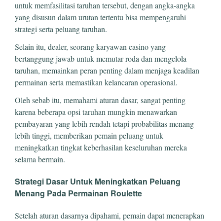
untuk memfasilitasi taruhan tersebut, dengan angka-angka
yang disusun dalam urutan tertentu bisa mempengaruhi
strategi serta peluang taruhan.
Selain itu, dealer, seorang karyawan casino yang
bertanggung jawab untuk memutar roda dan mengelola
taruhan, memainkan peran penting dalam menjaga keadilan
permainan serta memastikan kelancaran operasional.
Oleh sebab itu, memahami aturan dasar, sangat penting
karena beberapa opsi taruhan mungkin menawarkan
pembayaran yang lebih rendah tetapi probabilitas menang
lebih tinggi, memberikan pemain peluang untuk
meningkatkan tingkat keberhasilan keseluruhan mereka
selama bermain.
Strategi Dasar Untuk Meningkatkan Peluang
Menang Pada Permainan Roulette
Setelah aturan dasarnya dipahami, pemain dapat menerapkan