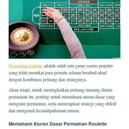
Permainan roulette
adalah salah satu game casino populer
yang telah memikat para pemain selama berabad-abad
dengan kombinasi peluang dan strateginya.
Akan tetapi, untuk meningkatkan peluang menang dalam
permainan itu, penting untuk memahami aturan dasar yang
mengatur permainan, serta menerapkan strategi yang efektif
dan mengenali kesalahpahaman umum.
Memahami Aturan Dasar Permainan Roulette