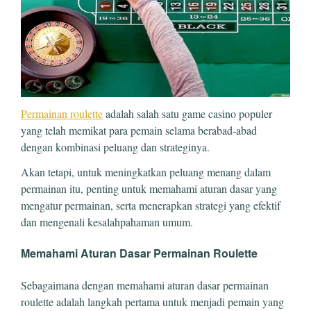
Permainan roulette
adalah salah satu game casino populer
yang telah memikat para pemain selama berabad-abad
dengan kombinasi peluang dan strateginya.
Akan tetapi, untuk meningkatkan peluang menang dalam
permainan itu, penting untuk memahami aturan dasar yang
mengatur permainan, serta menerapkan strategi yang efektif
dan mengenali kesalahpahaman umum.
Memahami Aturan Dasar Permainan Roulette
Sebagaimana dengan memahami aturan dasar permainan
roulette adalah langkah pertama untuk menjadi pemain yang