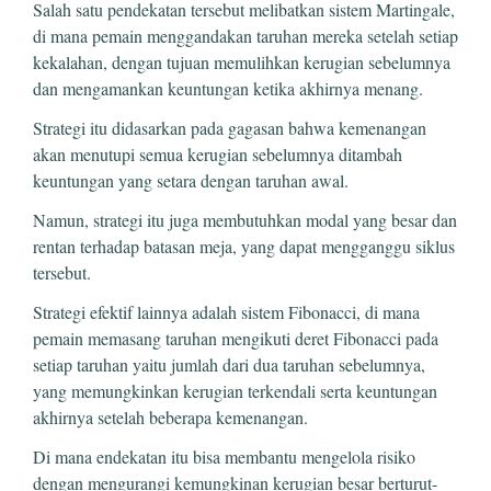
Salah satu pendekatan tersebut melibatkan sistem Martingale,
di mana pemain menggandakan taruhan mereka setelah setiap
kekalahan, dengan tujuan memulihkan kerugian sebelumnya
dan mengamankan keuntungan ketika akhirnya menang.
Strategi itu didasarkan pada gagasan bahwa kemenangan
akan menutupi semua kerugian sebelumnya ditambah
keuntungan yang setara dengan taruhan awal.
Namun, strategi itu juga membutuhkan modal yang besar dan
rentan terhadap batasan meja, yang dapat mengganggu siklus
tersebut.
Strategi efektif lainnya adalah sistem Fibonacci, di mana
pemain memasang taruhan mengikuti deret Fibonacci pada
setiap taruhan yaitu jumlah dari dua taruhan sebelumnya,
yang memungkinkan kerugian terkendali serta keuntungan
akhirnya setelah beberapa kemenangan.
Di mana endekatan itu bisa membantu mengelola risiko
dengan mengurangi kemungkinan kerugian besar berturut-