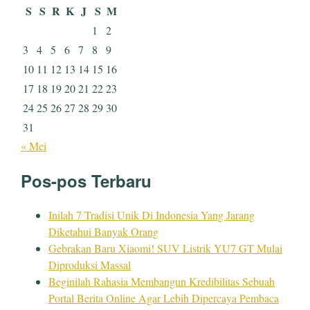
S
S
R
K
J
S
M
1
2
3
4
5
6
7
8
9
10
11
12
13
14
15
16
17
18
19
20
21
22
23
24
25
26
27
28
29
30
31
« Mei
Pos-pos Terbaru
Inilah 7 Tradisi Unik Di Indonesia Yang Jarang
Diketahui Banyak Orang
Gebrakan Baru Xiaomi! SUV Listrik YU7 GT Mulai
Diproduksi Massal
Beginilah Rahasia Membangun Kredibilitas Sebuah
Portal Berita Online Agar Lebih Dipercaya Pembaca