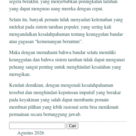
segera berakhir, yang menyebabkan peningkatan taruhan
yang dapat menguras uang mereka dengan cepat.
Selain itu, banyak pemain tidak menyadari kelemahan yang
melekat pada sistem taruhan populer, yang sering kali
mengandalkan kesalahpahaman tentang keunggulan bandar
atau gagasan “kemenangan beruntun”.
Maka dengan memahami bahwa bandar selalu memiliki
keunggulan dan bahwa sistem taruhan tidak dapat mengatasi
peluang sangat penting untuk menghindari kesalahan yang
merugikan.
Kendati demikian, dengan mengenali kesalahpahaman
tersebut dan menghindari keputusan impulsif yang berakar
pada keyakinan yang salah dapat membantu pemain
membuat pilihan yang lebih rasional serta bisa menikmati
permainan secara bertanggung jawab.
Cari
untuk:
Agustus 2026