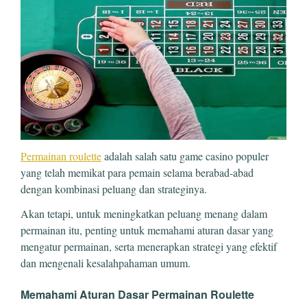
Permainan roulette
adalah salah satu game casino populer
yang telah memikat para pemain selama berabad-abad
dengan kombinasi peluang dan strateginya.
Akan tetapi, untuk meningkatkan peluang menang dalam
permainan itu, penting untuk memahami aturan dasar yang
mengatur permainan, serta menerapkan strategi yang efektif
dan mengenali kesalahpahaman umum.
Memahami Aturan Dasar Permainan Roulette