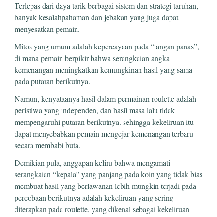
Terlepas dari daya tarik berbagai sistem dan strategi taruhan,
banyak kesalahpahaman dan jebakan yang juga dapat
menyesatkan pemain.
Mitos yang umum adalah kepercayaan pada “tangan panas”,
di mana pemain berpikir bahwa serangkaian angka
kemenangan meningkatkan kemungkinan hasil yang sama
pada putaran berikutnya.
Namun, kenyataanya hasil dalam permainan roulette adalah
peristiwa yang independen, dan hasil masa lalu tidak
mempengaruhi putaran berikutnya. sehingga kekeliruan itu
dapat menyebabkan pemain mengejar kemenangan terbaru
secara membabi buta.
Demikian pula, anggapan keliru bahwa mengamati
serangkaian “kepala” yang panjang pada koin yang tidak bias
membuat hasil yang berlawanan lebih mungkin terjadi pada
percobaan berikutnya adalah kekeliruan yang sering
diterapkan pada roulette, yang dikenal sebagai kekeliruan