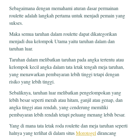
Sebagaimana dengan memahami aturan dasar permainan
roulette adalah langkah pertama untuk menjadi pemain yang
sukses.
Maka semua taruhan dalam roulette dapat dikategorikan
menjadi dua kelompok Utama yaitu taruhan dalam dan
taruhan luar.
Taruhan dalam melibatkan taruhan pada angka tertentu atau
kelompok kecil angka dalam tata letak tengah meja taruhan,
yang menawarkan pembayaran lebih tinggi tetapi dengan
risiko yang lebih tinggi.
Sebaliknya, taruhan luar melibatkan pengelompokan yang
lebih besar seperti merah atau hitam, ganjil atau genap, dan
angka tinggi atau rendah, yang cenderung memiliki
pembayaran lebih rendah tetapi peluang menang lebih besar.
Yang di mana tata letak roda roulette dan meja taruhan seperti
halnya yang terlihat di dalam situs
Morotogel
dirancang