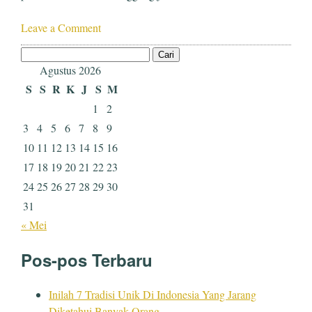
Leave a Comment
Cari
untuk:
Agustus 2026
S
S
R
K
J
S
M
1
2
3
4
5
6
7
8
9
10
11
12
13
14
15
16
17
18
19
20
21
22
23
24
25
26
27
28
29
30
31
« Mei
Pos-pos Terbaru
Inilah 7 Tradisi Unik Di Indonesia Yang Jarang
Diketahui Banyak Orang