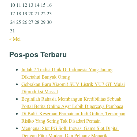
10
11
12
13
14
15
16
17
18
19
20
21
22
23
24
25
26
27
28
29
30
31
« Mei
Pos-pos Terbaru
Inilah 7 Tradisi Unik Di Indonesia Yang Jarang
Diketahui Banyak Orang
Gebrakan Baru Xiaomi! SUV Listrik YU7 GT Mulai
Diproduksi Massal
Beginilah Rahasia Membangun Kredibilitas Sebuah
Portal Berita Online Agar Lebih Dipercaya Pembaca
Di Balik Keseruan Permainan Judi Online, Tersimpan
Risiko Yang Sering Tak Disadari Pemain
Mengenal Slot PG Soft: Inovasi Game Slot Digital
Dengan Fitur Modern Dan Peluang Menarik