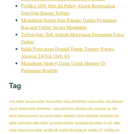
Prediksi SDY Hari Ini Paling Akurat Berdasarkan
Data Dan Rumus Terbaru
Memahami Sistem Dan Peluang Dalam Permainan
Baccarat Online Secara Mendalam
Terbongkar! Trik Ampuh Menguasai Permainan Poker
Online
Inilah Pernyataan Donald Trump Tentang Potensi
Akuisisi TikTok Oleh AS
Memahami Strategi Dasar Untuk Menang Di
Permainan Roulette
Tag
agen sbobet
baccarat online
berita online
bisnis dropshipper
casino online
data keluaran
macau
donald trump
dropshipper
game slot digital
informasi slot gacor hari ini
judi
online
keluaran macau
live casino online
malioboro
pamer kemaluan
permainan judi
online
permainan poker online
permainan roulette
permainan slot online
pg soft
poker
online
portal berita online
prediksi hk
prediksi hk malam ini
prediksi sdy
prediksi sdy