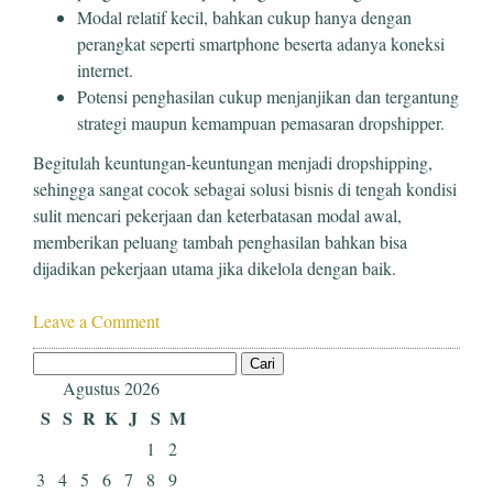
Modal relatif kecil, bahkan cukup hanya dengan
perangkat seperti smartphone beserta adanya koneksi
internet.
Potensi penghasilan cukup menjanjikan dan tergantung
strategi maupun kemampuan pemasaran dropshipper.
Begitulah keuntungan-keuntungan menjadi dropshipping,
sehingga sangat cocok sebagai solusi bisnis di tengah kondisi
sulit mencari pekerjaan dan keterbatasan modal awal,
memberikan peluang tambah penghasilan bahkan bisa
dijadikan pekerjaan utama jika dikelola dengan baik.
Leave a Comment
Cari
untuk:
Agustus 2026
S
S
R
K
J
S
M
1
2
3
4
5
6
7
8
9